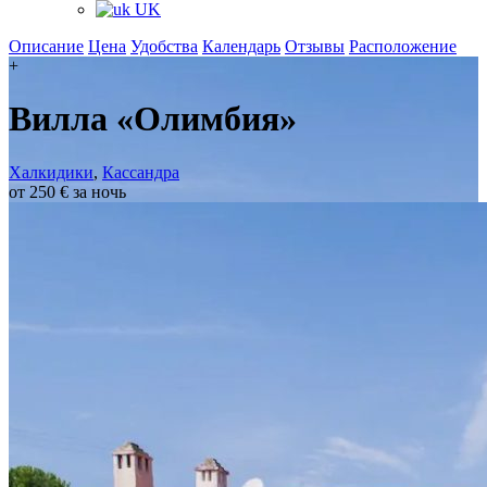
UK
Описание
Цена
Удобства
Календарь
Отзывы
Расположение
+
Вилла «Олимбия»
Халкидики
,
Кассандра
от 250 € за ночь