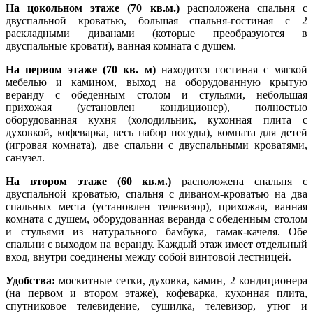
На цокольном этаже (70 кв.м.)
расположена спальня с
двуспальной кроватью, большая спальня-гостиная с 2
раскладными диванами (которые преобразуются в
двуспальные кровати), ванная комната с душем.
На первом этаже (70 кв. м)
находится гостиная с мягкой
мебелью и камином, выход на оборудованную крытую
веранду с обеденным столом и стульями, небольшая
прихожая (установлен кондиционер), полностью
оборудованная кухня (холодильник, кухонная плита с
духовкой, кофеварка, весь набор посуды), комната для детей
(игровая комната), две спальни с двуспальными кроватями,
санузел.
На втором этаже (60 кв.м.)
расположена
спальня
с
двуспальной кроватью, спальня с диваном-кроватью на два
спальных места (установлен телевизор), прихожая, ванная
комната с душем, оборудованная веранда с обеденным столом
и стульями из натурального бамбука, гамак-качеля. Обе
спальни с выходом на веранду. Каждый этаж имеет отдельный
вход, внутри соединены между собой винтовой лестницей.
Удобства:
москитные сетки, духовка, камин, 2 кондиционера
(на первом и втором этаже), кофеварка, кухонная плита,
спутниковое телевидение, сушилка, телевизор, утюг и