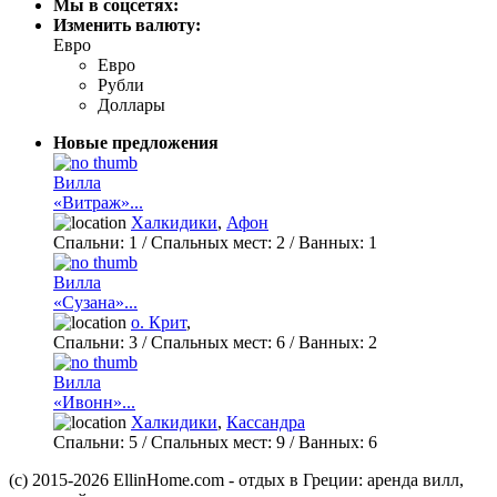
Мы в соцсетях:
Изменить валюту:
Евро
Евро
Рубли
Доллары
Новые предложения
Вилла
«Витраж»...
Халкидики
,
Афон
Спальни:
1
/ Спальных мест:
2
/
Ванных:
1
Вилла
«Сузана»...
о. Крит
,
Спальни:
3
/ Спальных мест:
6
/
Ванных:
2
Вилла
«Ивонн»...
Халкидики
,
Кассандра
Спальни:
5
/ Спальных мест:
9
/
Ванных:
6
(c) 2015-2026 EllinHome.com - отдых в Греции: аренда вилл,