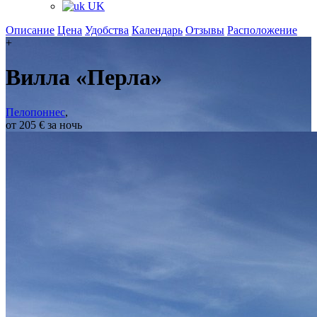
UK
Описание
Цена
Удобства
Календарь
Отзывы
Расположение
+
Вилла «Перла»
Пелопоннес
,
от 205 € за ночь