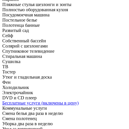
Пляжные стулья шезлонги и зонты
Полностью оборудованная кухня
Посудомоечная машина
Постельное белье
Полотенца банные
Развитый сад
Сейф
Собственный бассейн
Солярий с шезлонгами
Спутниковое телевидение
Стиральная машина
Сушилка
ТВ
Тостер
Утюг и гладильная доска
Фен
Холодильник
Электрочайник
DVD и CD плеер
Бесплатные услуги (включены в цену)
Коммунальные услуги
Смена белья два раза в неделю
Смена полотенец
Уборка два раза в неделю
Уход за территорией