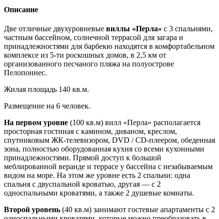
Описание
Две отличные двухуровневые
виллы «Перла»
с 3 спальнями,
частным бассейном, солнечной террасой для загара и
принадлежностями для барбекю находятся в комфортабельном
комплексе из 5-ти роскошных домов, в 2,5 км от
организованного песчаного пляжа на полуострове
Пелопоннес.
Жилая площадь 140 кв.м.
Размещение на 6 человек.
На первом уровне
(100 кв.м) вилл «Перла» располагается
просторная гостиная с камином, диваном, креслом,
спутниковым ЖК-телевизором, DVD / CD-плеером, обеденная
зона, полностью оборудованная кухня со всеми кухонными
принадлежностями. Прямой доступ к большой
меблированной веранде и террасе у бассейна с незабываемым
видом на море. На этом же уровне есть 2 спальни: одна
спальня с двуспальной кроватью, другая — с 2
односпальными кроватями, а также 2 душевые комнаты.
Второй уровень
(40 кв.м) занимают гостевые апартаменты с 2
односпальными кроватями, которые можно преобразовать в