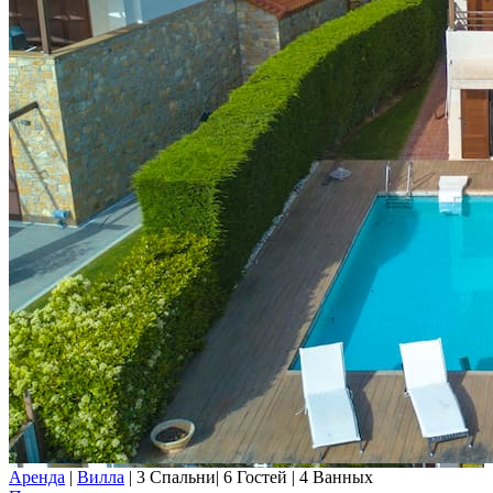
Аренда
|
Вилла
|
3 Спальни
|
6 Гостей
|
4 Ванных