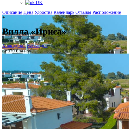
UK
Описание
Цена
Удобства
Календарь
Отзывы
Расположение
+
Вилла «Ириса»
Халкидики
,
Кассандра
от 370 € за ночь