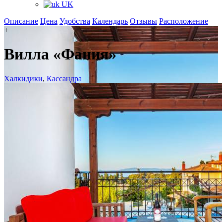
UK
Описание
Цена
Удобства
Календарь
Отзывы
Расположение
+
Вилла «Фания»
Халкидики
,
Кассандра