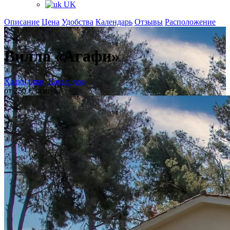
UK
Описание
Цена
Удобства
Календарь
Отзывы
Расположение
+
Вилла «Агафи»
Халкидики
,
Кассандра
от 250 € за ночь