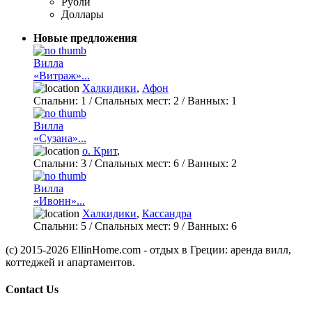
Рубли
Доллары
Новые предложения
Вилла
«Витраж»...
Халкидики
,
Афон
Спальни:
1
/ Спальных мест:
2
/
Ванных:
1
Вилла
«Сузана»...
о. Крит
,
Спальни:
3
/ Спальных мест:
6
/
Ванных:
2
Вилла
«Ивонн»...
Халкидики
,
Кассандра
Спальни:
5
/ Спальных мест:
9
/
Ванных:
6
(c) 2015-2026 EllinHome.com - отдых в Греции: аренда вилл,
коттеджей и апартаментов.
Contact Us