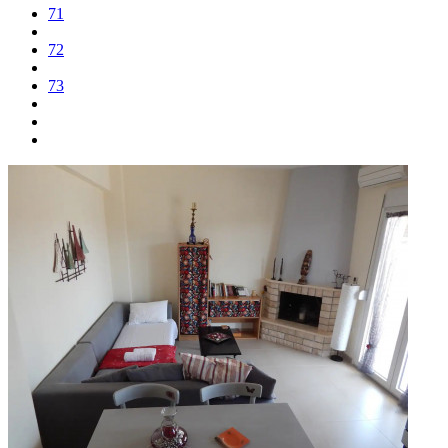
71
72
73