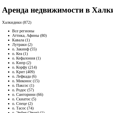
Аренда недвижимости в Халк
Халкидики (872)
Все регионы
Аттика, Афины (80)
Кавала (1)
Лутраки (2)
о. Закинф (55)
о. Кеа (1)
о. Кефалония (1)
о. Кипр (2)
о. Корфу (214)
о. Крит (409)
о. Лефкада (6)
о. Миконос (15)
о. Паксос (1)
о. Родос (57)
о. Санторини (66)
о. Скиатос (5)
о. Спеце (2)
о. Тасос (74)
о. Эвбея (Эвия) (1)