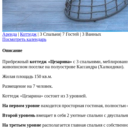
Аренда
|
Коттедж
|
3 Спальни
|
7 Гостей
|
3 Ванных
Посмотреть календарь
Описание
Прибрежный
коттедж «Цезарина»
с 3 спальнями, меблированн
живописном поселке на полуострове Кассандра (Халкидики).
Жилая площадь 150 кв.м.
Размещение на 7 человек.
Коттедж «Цезарина» состоит из 3 уровней.
На первом уровне
находится просторная гостиная, полностью 
Второй уровень
вмещает в себя 2 уютные спальни с двуспаль
На третьем уровне
располагается главная спальня с собственн