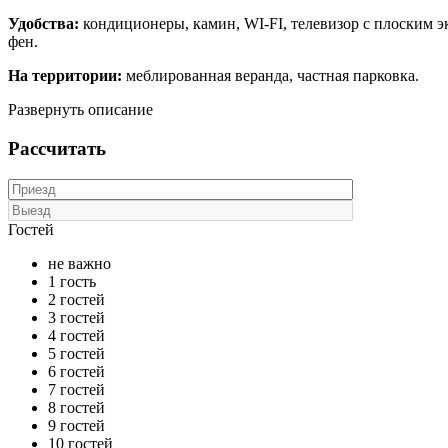
Удобства:
кондиционеры, камин, WI-FI, телевизор с плоским эк
фен.
На территории:
меблированная веранда, частная парковка.
Развернуть описание
Рассчитать
Гостей
не важно
1 гость
2 гостей
3 гостей
4 гостей
5 гостей
6 гостей
7 гостей
8 гостей
9 гостей
10 гостей