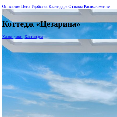
Описание
Цена
Удобства
Календарь
Отзывы
Расположение
+
Коттедж «Цезарина»
Халкидики
,
Кассандра