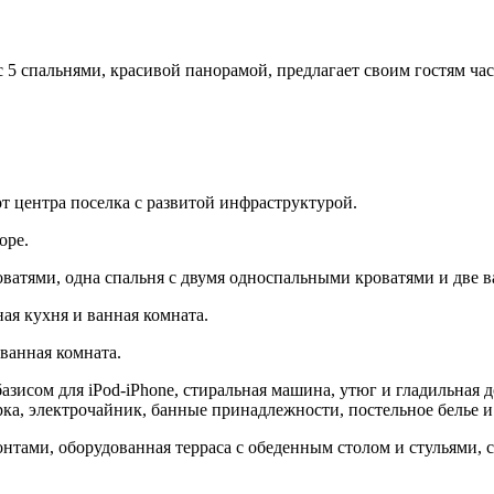
 5 спальнями, красивой панорамой, предлагает своим гостям ча
от центра поселка с развитой инфраструктурой.
оре.
оватями, одна спальня с двумя односпальными кроватями и две 
ая кухня и ванная комната.
ванная комната.
 базисом для iPod-iPhone, cтиральная машина, утюг и гладильная 
арка, электрочайник, банные принадлежности, постельное белье и
тами, оборудованная терраса с обеденным столом и стульями, 