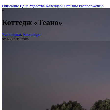
Описание
Цена
Удобства
Календарь
Отзывы
Расположение
+
Коттедж «Теано»
Халкидики
,
Кассандра
от 480 € за ночь