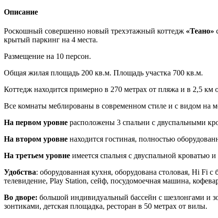
Описание
Роскошный совершенно новый трехэтажный коттедж
«Теано»
с
крытый паркинг на 4 места.
Размещение на 10 персон.
Общая жилая площадь 200 кв.м. Площадь участка 700 кв.м.
Коттедж находится примерно в 270 метрах от пляжа и в 2,5 км 
Все комнаты меблированы в современном стиле и с видом на м
На первом уровне
расположены
3 спальни с двуспальными кр
На втором уровне
находится
гостиная, полностью оборудованн
На третьем уровне
имеется спальня с двуспальной кроватью и 
Удобства
: оборудованная кухня, оборудована столовая, Hi Fi c
телевидение, Play Station, сейф, посудомоечная машина, кофев
Во дворе:
большой индивидуальный бассейн с шезлонгами и зон
зонтиками, детская площадка, ресторан в 50 метрах от вилы.