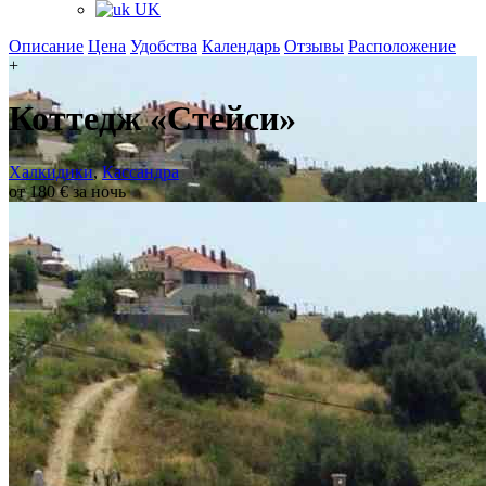
UK
Описание
Цена
Удобства
Календарь
Отзывы
Расположение
+
Коттедж «Стейси»
Халкидики
,
Кассандра
от 180 € за ночь