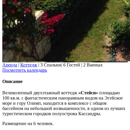
Аренда
|
Коттедж
|
3 Спальни
|
6 Гостей
|
2 Ванных
Посмотреть календарь
Описание
Великолепный двухэтажный коттедж
«Стейси»
площадью
100 кв.м. с фантастическим панорамным видом на Эгейское
море и гору Олимп, находится в комплексе с общим
бассейном на небольшой возвышенности, в одном из лучших
туристическом городков полуострова Кассандры.
Размещение на 6 человек.