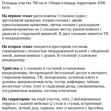
Площадь участка 700 кв.м. Общая площадь территории 4500
кв.м.
На первом этаже
расположены 3 спальни (одна с
двуспальной кроватью, вторая спальня с двумя
односпальными кроватями, третья спальня с раскладным
диваном-кроватью на 2 спальных места), ванная комната с
джакузи и стиральной машиной. В двух спальнях имеются ТВ
и кондиционеры.
На втором этаже
находится просторная гостиная,
совмещенная с полностью оборудованной кухней с обеденной
зоной, ванная комната с душем. В гостиной установлен
кондиционер.
Удобства:
в 2 спальнях и гостиной установлены
кондиционеры, беспроводной бесплатный доступ в интернет,
стиральная машина, ТВ, холодильник, кухонная плита и
духовка, микроволновая печь, тостер, кофеварка, чайник,
москитные сетки, утюг и гладильная доска, соковыжималка,
посудомоечная машина, система отопления.
На территории:
частный участок, тент, 2 меблированные
террасы с садовой мебелью (2 стола и стулья), встроенный
барбекю, летний душ, паркинг, зонт и шезлонги у бассейна.