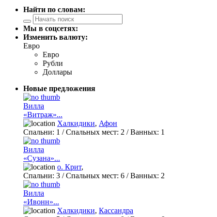
Найти по словам:
Мы в соцсетях:
Изменить валюту:
Евро
Евро
Рубли
Доллары
Новые предложения
Вилла
«Витраж»...
Халкидики
,
Афон
Спальни:
1
/ Спальных мест:
2
/
Ванных:
1
Вилла
«Сузана»...
о. Крит
,
Спальни:
3
/ Спальных мест:
6
/
Ванных:
2
Вилла
«Ивонн»...
Халкидики
,
Кассандра