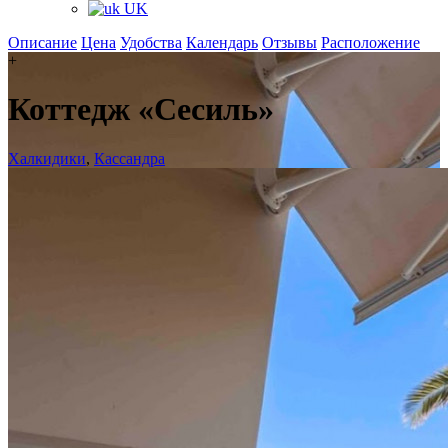
UK
Описание
Цена
Удобства
Календарь
Отзывы
Расположение
+
Коттедж «Сесиль»
Халкидики
,
Кассандра