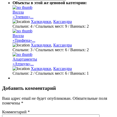
Объекты в этой же ценовой категории:
Вилла
«Элевин»...
Халкидики
,
Кассандра
Спальни:
4
/ Спальных мест:
9
/
Ванных:
2
Вилла
«Трифена»...
Халкидики
,
Кассандра
Спальни:
3
/ Спальных мест:
6
/
Ванных:
2
Апартаменты
«Атриум»...
Халкидики
,
Кассандра
Спальни:
2
/ Спальных мест:
6
/
Ванных:
1
Добавить комментарий
Ваш адрес email не будет опубликован.
Обязательные поля
помечены
*
Комментарий
*