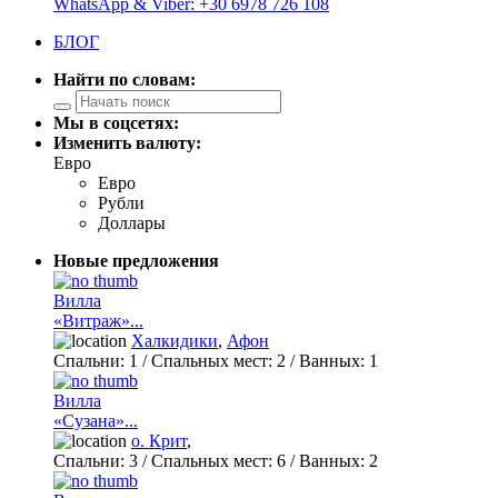
WhatsApp & Viber: +30 6978 726 108
БЛОГ
Найти по словам:
Мы в соцсетях:
Изменить валюту:
Евро
Евро
Рубли
Доллары
Новые предложения
Вилла
«Витраж»...
Халкидики
,
Афон
Спальни:
1
/ Спальных мест:
2
/
Ванных:
1
Вилла
«Сузана»...
о. Крит
,
Спальни:
3
/ Спальных мест:
6
/
Ванных:
2