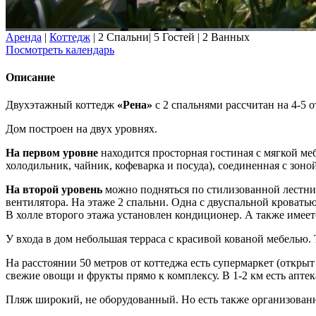
Аренда
|
Коттедж
|
2 Спальни
|
5 Гостей
|
2 Ванных
Посмотреть календарь
Описание
Двухэтажный коттедж
«Рена»
с 2 спальнями рассчитан на 4-5 
Дом построен на двух уровнях.
На первом уровне
находится просторная гостиная с мягкой ме
холодильник, чайник, кофеварка и посуда), соединенная с зоно
На второй уровень
можно подняться по стилизованной лестни
вентилятора. На этаже 2 спальни. Одна с двуспальной кроватью
В холле второго этажа установлен кондиционер. А также имеет
У входа в дом небольшая терраса с красивой кованой мебелью.
На расстоянии 50 метров от коттеджа есть супермаркет (откры
свежие овощи и фрукты прямо к комплексу. В 1-2 км есть аптек
Пляж широкий, не оборудованный. Но есть также организованн