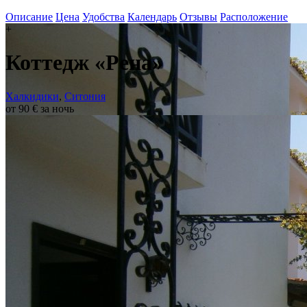
Описание
Цена
Удобства
Календарь
Отзывы
Расположение
+
Коттедж «Рена»
Халкидики
,
Ситония
от 90 € за ночь