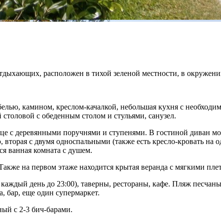
отдыхающих, расположен в тихой зеленой местности, в окружен
белью, камином, креслом-качалкой, небольшая кухня с необходим
й столовой с обеденным столом и стульями, санузел.
це с деревянными поручнями и ступенями. В гостиной диван мо
, вторая с двумя односпальными (также есть кресло-кровать на 
ся ванная комната с душем.
 Также на первом этаже находится крытая веранда с мягкими пле
т каждый день до 23:00), таверны, рестораны, кафе. Пляж песча
а, бар, еще один супермаркет.
ый с 2-3 бич-барами.