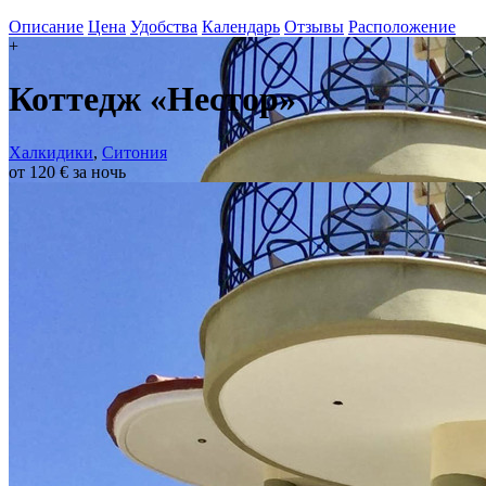
Описание
Цена
Удобства
Календарь
Отзывы
Расположение
+
Коттедж «Нестор»
Халкидики
,
Ситония
от 120 € за ночь