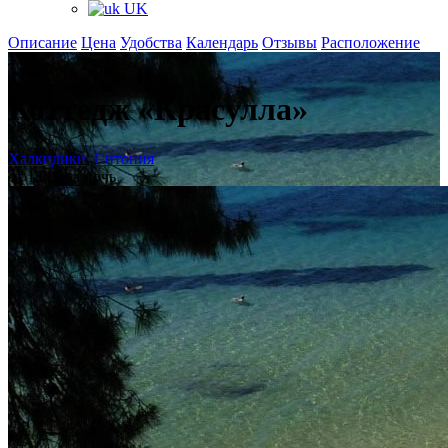
UK
Описание
Цена
Удобства
Календарь
Отзывы
Расположение
+
Коттедж «Красулла»
Халкидики
,
Ситония
от 120 € за ночь