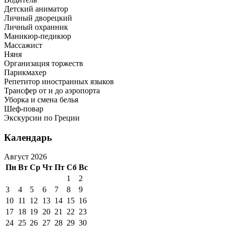
Детский аниматор
Личный дворецкий
Личный охранник
Маникюр-педикюр
Массажист
Няня
Организация торжеств
Парикмахер
Репетитор иностранных языков
Трансфер от и до аэропорта
Уборка и смена белья
Шеф-повар
Экскурсии по Греции
Календарь
Август 2026
Пн
Вт
Ср
Чт
Пт
Сб
Вс
1
2
3
4
5
6
7
8
9
10
11
12
13
14
15
16
17
18
19
20
21
22
23
24
25
26
27
28
29
30