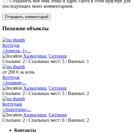
Сохранить моё имя, email и адрес сайта в этом браузере для
последующих моих комментариев.
Похожие объекты
Коттедж
«Ариель -1»...
Халкидики
,
Ситония
Спальни:
2
/ Спальных мест:
5
/
Ванных:
1
от 200 € за ночь
Коттедж
«Арамия»...
Халкидики
,
Ситония
Спальни:
2
/ Спальных мест:
5
/
Ванных:
2
Коттеджи
«Акротири»...
Халкидики
,
Ситония
Спальни:
2
/ Спальных мест:
6
/
Ванных:
2
Контакты