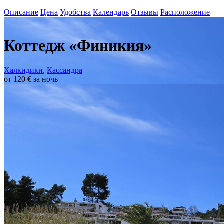
Описание
Цена
Удобства
Календарь
Отзывы
Расположение
+
Коттедж «Финикия»
Халкидики
,
Кассандра
от 120 € за ночь