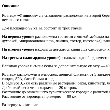
Описание
Коттедж
«Финикия»
с 3 спальнями расположен на второй бере
песчаного пляжа.
Дом площадью 92 кв. м. состоит из трех этажей.
На первом уровне
расположена гостиная с мягкой мебелью на
духовкой, микроволновая печь, чайник, тостер, кофеварка), ва
На втором уровне
находится детская спальня с двухъярусной 
На третьем (мансардном уровне)
: спальня с одной одноместн
Влажная уборка и смена белья за дополнительную оплату — 40 
Коттедж расположен в непосредственной близости от 5-здездо
спорта, SPA, бассейнами и т. д.
В радиусе 3,5 км есть различные рестораны, бары, кинотеатр, б
До ближайшего мини-маркета — 20 метров.
Расстояние до ближайшего туристического городка с развитой
Расстояние от аэропорта примерно — 80 км.
Развернуть описание