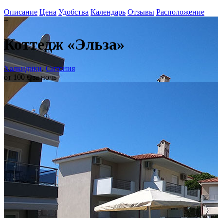
Описание
Цена
Удобства
Календарь
Отзывы
Расположение
+
Коттедж «Эльза»
Халкидики
,
Ситония
от 100 € за ночь