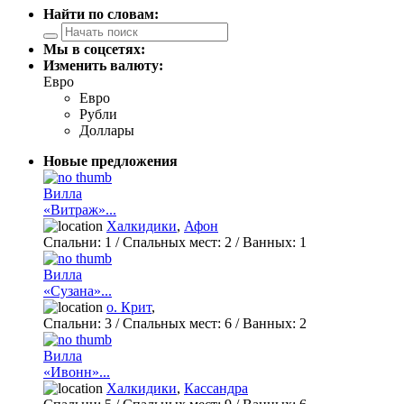
Найти по словам:
Мы в соцсетях:
Изменить валюту:
Евро
Евро
Рубли
Доллары
Новые предложения
Вилла
«Витраж»...
Халкидики
,
Афон
Спальни:
1
/ Спальных мест:
2
/
Ванных:
1
Вилла
«Сузана»...
о. Крит
,
Спальни:
3
/ Спальных мест:
6
/
Ванных:
2
Вилла
«Ивонн»...
Халкидики
,
Кассандра