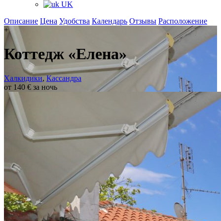
UK
Описание
Цена
Удобства
Календарь
Отзывы
Расположение
+
Коттедж «Елена»
Халкидики
,
Кассандра
от 140 € за ночь