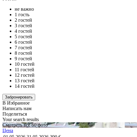
не важно
1 гость
2 гостей
3 гостей
4 гостей
5 гостей
6 гостей
7 гостей
8 гостей
9 гостей
10 гостей
11 гостей
12 гостей
13 гостей
14 гостей
В Избранное
Написать нам
Поделиться
Your search results
Смотреть все 60 фото
Цена
01.05.2026
31.05.2026
390 €