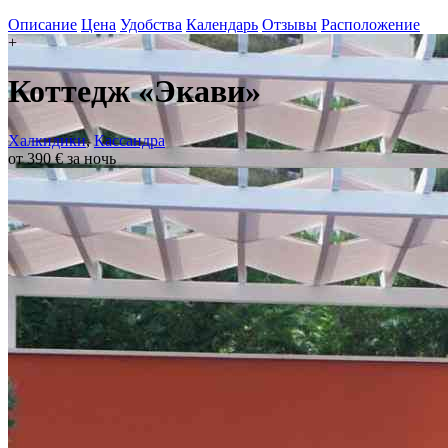
Описание
Цена
Удобства
Календарь
Отзывы
Расположение
+
Коттедж «Экави»
Халкидики
,
Кассандра
от 390 € за ночь