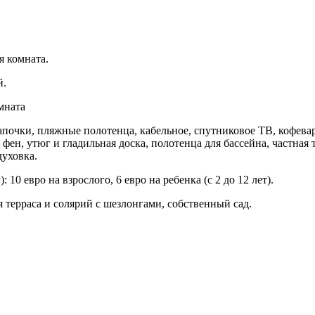
я комната.
й.
мната
очки, пляжные полотенца, кабельное, спутниковое ТВ, кофевар
фен, утюг и гладильная доска, полотенца для бассейна, частная 
духовка.
10 евро на взрослого, 6 евро на ребенка (с 2 до 12 лет).
я терраса и солярий с шезлонгами, собственный сад.