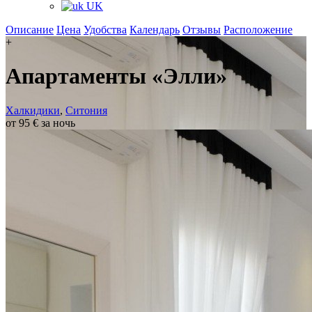
UK
Описание
Цена
Удобства
Календарь
Отзывы
Расположение
+
Апартаменты «Элли»
Халкидики
,
Ситония
от 95 € за ночь