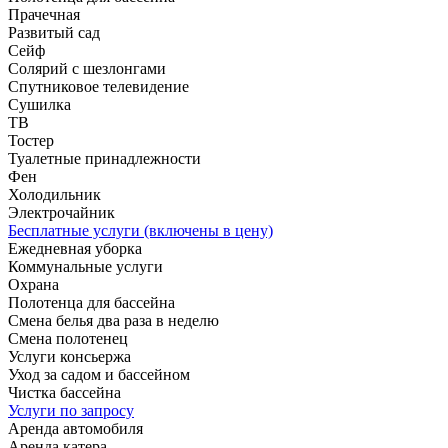
Прачечная
Развитый сад
Сейф
Солярий с шезлонгами
Спутниковое телевидение
Сушилка
ТВ
Тостер
Туалетные принадлежности
Фен
Холодильник
Электрочайник
Бесплатные услуги (включены в цену)
Ежедневная уборка
Коммунальные услуги
Охрана
Полотенца для бассейна
Смена белья два раза в неделю
Смена полотенец
Услуги консьержа
Уход за садом и бассейном
Чистка бассейна
Услуги по запросу
Аренда автомобиля
Аренда катера