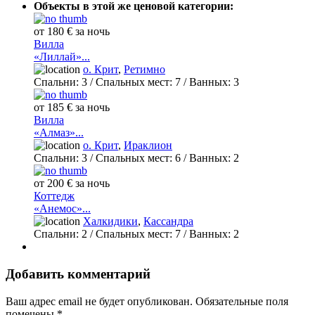
Объекты в этой же ценовой категории:
от 180 € за ночь
Вилла
«Лиллай»...
о. Крит
,
Ретимно
Спальни:
3
/ Спальных мест:
7
/
Ванных:
3
от 185 € за ночь
Вилла
«Алмаз»...
о. Крит
,
Ираклион
Спальни:
3
/ Спальных мест:
6
/
Ванных:
2
от 200 € за ночь
Коттедж
«Анемос»...
Халкидики
,
Кассандра
Спальни:
2
/ Спальных мест:
7
/
Ванных:
2
Добавить комментарий
Ваш адрес email не будет опубликован.
Обязательные поля
помечены
*