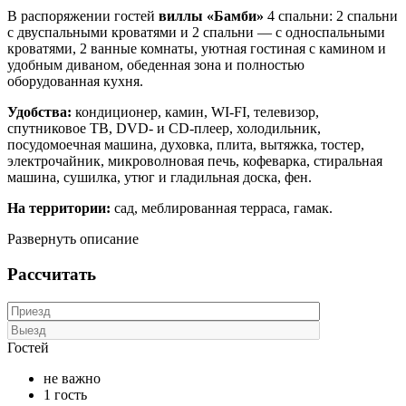
В распоряжении гостей
виллы «Бамби»
4 спальни: 2 спальни
с двуспальными кроватями и 2 спальни — с односпальными
кроватями, 2 ванные комнаты, уютная гостиная с камином и
удобным диваном, обеденная зона и полностью
оборудованная кухня.
Удобства:
кондиционер, камин, WI-FI, телевизор,
спутниковое ТВ, DVD- и CD-плеер, холодильник,
посудомоечная машина, духовка, плита, вытяжка, тостер,
электрочайник, микроволновая печь, кофеварка, стиральная
машина, сушилка, утюг и гладильная доска, фен.
На территории:
сад, меблированная терраса, гамак.
Развернуть описание
Рассчитать
Гостей
не важно
1 гость