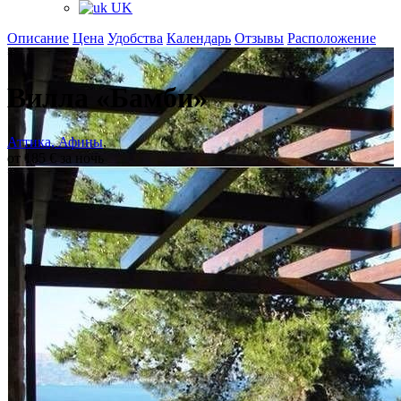
UK
Описание
Цена
Удобства
Календарь
Отзывы
Расположение
+
Вилла «Бамби»
Аттика, Афины
,
от 185 € за ночь