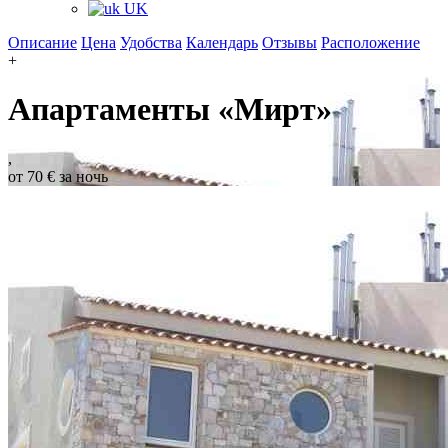
UK
Описание
Цена
Удобства
Календарь
Отзывы
Расположение
+
Апартаменты «Мирт»
,
от 70 € за ночь