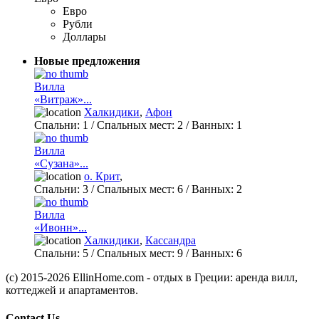
Евро
Рубли
Доллары
Новые предложения
Вилла
«Витраж»...
Халкидики
,
Афон
Спальни:
1
/ Спальных мест:
2
/
Ванных:
1
Вилла
«Сузана»...
о. Крит
,
Спальни:
3
/ Спальных мест:
6
/
Ванных:
2
Вилла
«Ивонн»...
Халкидики
,
Кассандра
Спальни:
5
/ Спальных мест:
9
/
Ванных:
6
(c) 2015-2026 EllinHome.com - отдых в Греции: аренда вилл,
коттеджей и апартаментов.
Contact Us