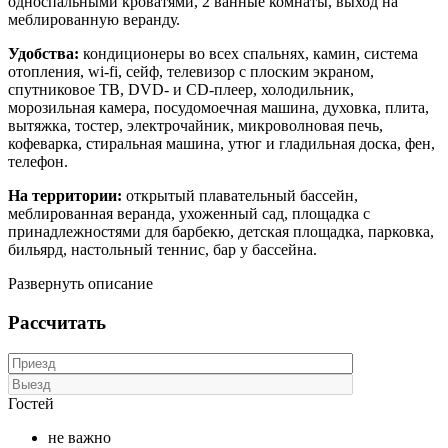
односпальными кроватями, 2 ванные комнаты, выход на
меблированную веранду.
Удобства:
кондиционеры во всех спальнях, камин, система
отопления, wi-fi, сейф, телевизор с плоским экраном,
спутниковое ТВ, DVD- и CD-плеер, холодильник,
морозильная камера, посудомоечная машина, духовка, плита,
вытяжка, тостер, электрочайник, микроволновая печь,
кофеварка, стиральная машина, утюг и гладильная доска, фен,
телефон.
На территории:
открытый плавательный бассейн,
меблированная веранда, ухоженный сад, площадка с
принадлежностями для барбекю, детская площадка, парковка,
бильярд, настольный теннис, бар у бассейна.
Развернуть описание
Рассчитать
Гостей
не важно