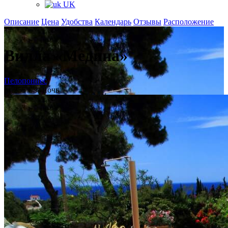
UK
Описание
Цена
Удобства
Календарь
Отзывы
Расположение
+
Вилла «Медина»
Пелопоннес
,
от 255 € за ночь