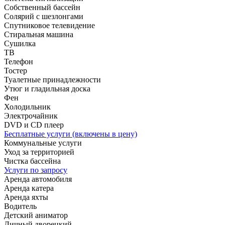
Собственный бассейн
Солярий с шезлонгами
Спутниковое телевидение
Стиральная машина
Сушилка
ТВ
Телефон
Тостер
Туалетные принадлежности
Утюг и гладильная доска
Фен
Холодильник
Электрочайник
DVD и CD плеер
Бесплатные услуги (включены в цену)
Коммунальные услуги
Уход за территорией
Чистка бассейна
Услуги по запросу
Аренда автомобиля
Аренда катера
Аренда яхты
Водитель
Детский аниматор
Личный дворецкий