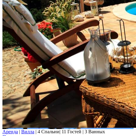
Аренда
|
Вилла
|
4 Спальни
|
11 Гостей
|
3 Ванных