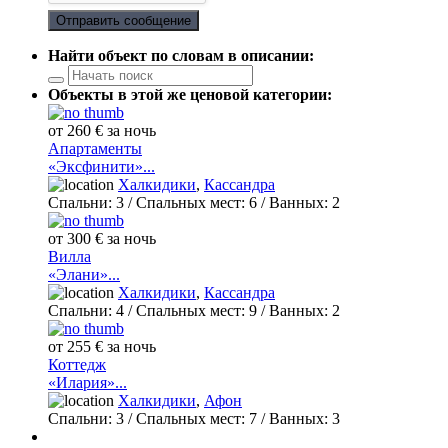
Отправить сообщение
Найти объект по словам в описании:
Объекты в этой же ценовой категории:
от 260 € за ночь
Апартаменты
«Эксфинити»...
Халкидики
,
Кассандра
Спальни:
3
/ Спальных мест:
6
/
Ванных:
2
от 300 € за ночь
Вилла
«Элани»...
Халкидики
,
Кассандра
Спальни:
4
/ Спальных мест:
9
/
Ванных:
2
от 255 € за ночь
Коттедж
«Илария»...
Халкидики
,
Афон
Спальни:
3
/ Спальных мест:
7
/
Ванных:
3