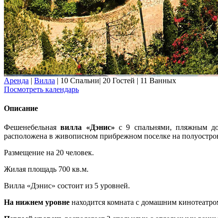
Аренда
|
Вилла
|
10 Спальни
|
20 Гостей
|
11 Ванных
Посмотреть календарь
Описание
Фешенебельная
вилла «Дэнис»
с 9 спальнями, пляжным до
расположена в живописном прибрежном поселке на полуостро
Размещение на 20 человек.
Жилая площадь 700 кв.м.
Вилла «Дэнис» состоит из 5 уровней.
На нижнем уровне
находится комната с домашним кинотеатром