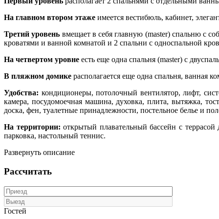
Первый уровень
располагает 2 спальнями с отдельными ванны
На главном втором этаже
имеется вестибюль, кабинет, элеган
Третий уровень
вмещает в себя главную (master) спальню с с
кроватями и ванной комнатой и 2 спальни с односпальной кров
На четвертом уровне
есть еще одна спальня (master) с двуспа
В пляжном домике
располагается еще одна спальня, ванная ком
Удобства:
кондиционеры, потолочный вентилятор, лифт, систе
камера, посудомоечная машина, духовка, плита, вытяжка, тос
доска, фен, туалетные принадлежности, постельное белье и пол
На территории:
открытый плавательный бассейн с террасой д
парковка, настольный теннис.
Развернуть описание
Рассчитать
Гостей