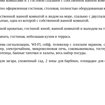
ми комнатами и 1 гостевой спальней с собственной ванной ком
тно оформленная гостиная, столовая, полностью оборудованная ку
обственной ванной комнатой и видом на море, спальню с двуспа
атью, одна из которой с собственной ванной комнатой.
льной кроватью, гостиной зоной, ванной комнатой и выходом на т
ната, гостиная, небольшая кухня и терраса.
ма сигнализации, WI-FI, сейф, телевизор с плоским экраном,
тер, электрочайник, микроволновая печь, соковыжималка, тосте
отенца, банные тапочки и халаты, весь набор посуды.
ля загара, ухоженный сад, 2 зоны для барбекю, площадки для 