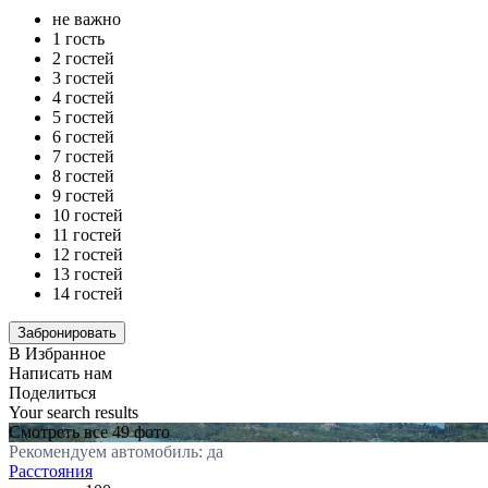
не важно
1 гость
2 гостей
3 гостей
4 гостей
5 гостей
6 гостей
7 гостей
8 гостей
9 гостей
10 гостей
11 гостей
12 гостей
13 гостей
14 гостей
В Избранное
Написать нам
Поделиться
Your search results
Смотреть все 49 фото
Рекомендуем автомобиль: да
Расстояния