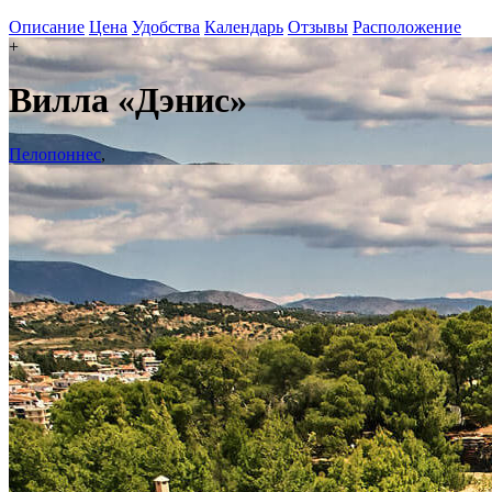
Описание
Цена
Удобства
Календарь
Отзывы
Расположение
+
Вилла «Дэнис»
Пелопоннес
,