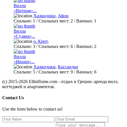
Вилла
«Витраж»...
Халкидики
,
Афон
Спальни:
1
/ Спальных мест:
2
/
Ванных:
1
Вилла
«Сузана»...
о. Крит
,
Спальни:
3
/ Спальных мест:
6
/
Ванных:
2
Вилла
«Ивонн»...
Халкидики
,
Кассандра
Спальни:
5
/ Спальных мест:
9
/
Ванных:
6
(c) 2015-2026 EllinHome.com - отдых в Греции: аренда вилл,
коттеджей и апартаментов.
Contact Us
Use the form below to contact us!