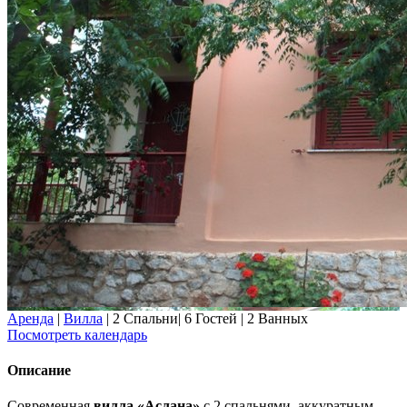
Аренда
|
Вилла
|
2 Спальни
|
6 Гостей
|
2 Ванных
Посмотреть календарь
Описание
Современная
вилла «Аслана»
с 2 спальнями, аккуратным