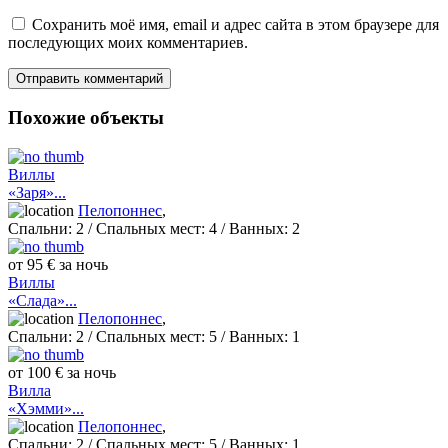
Сохранить моё имя, email и адрес сайта в этом браузере для
последующих моих комментариев.
Похожие объекты
Виллы
«Заря»...
Пелопоннес
,
Спальни:
2
/ Спальных мест:
4
/
Ванных:
2
от 95 € за ночь
Виллы
«Слада»...
Пелопоннес
,
Спальни:
2
/ Спальных мест:
5
/
Ванных:
1
от 100 € за ночь
Вилла
«Хэмми»...
Пелопоннес
,
Спальни:
2
/ Спальных мест:
5
/
Ванных:
1