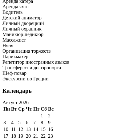
Аренда катера
Аренда яхты
Водитель
Детский аниматор
Личный дворецкий
Личный охранник
Маникюр-педикюр
Массажист
Няня
Организация торжеств
Парикмахер
Репетитор иностранных языков
Трансфер от и до аэропорта
Шеф-повар
Экскурсии по Греции
Календарь
Август 2026
Пн
Вт
Ср
Чт
Пт
Сб
Вс
1
2
3
4
5
6
7
8
9
10
11
12
13
14
15
16
17
18
19
20
21
22
23