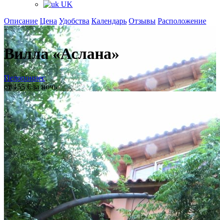
UK
Описание
Цена
Удобства
Календарь
Отзывы
Расположение
+
Вилла «Аслана»
Пелопоннес
,
от 155 € за ночь