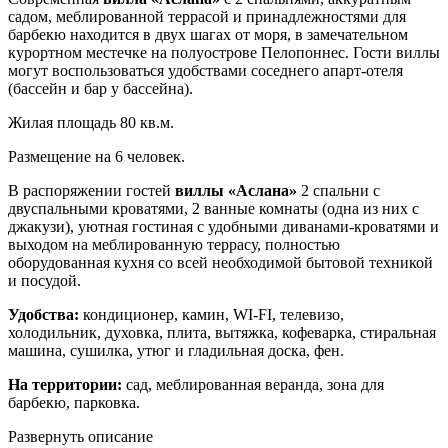
садом, меблированной террасой и принадлежностями для
барбекю находится в двух шагах от моря, в замечательном
курортном местечке на полуострове Пелопоннес. Гости виллы
могут воспользоваться удобствами соседнего апарт-отеля
(бассейн и бар у бассейна).
Жилая площадь 80 кв.м.
Размещение на 6 человек.
В распоряжении гостей
виллы «Аслана»
2 спальни с
двуспальными кроватями, 2 ванные комнаты (одна из них с
джакузи), уютная гостиная с удобными диванами-кроватями и
выходом на меблированную террасу, полностью
оборудованная кухня со всей необходимой бытовой техникой
и посудой.
Удобства:
кондиционер, камин, WI-FI, телевизо,
холодильник, духовка, плита, вытяжка, кофеварка, стиральная
машина, сушилка, утюг и гладильная доска, фен.
На территории:
сад, меблированная веранда, зона для
барбекю, парковка.
Развернуть описание