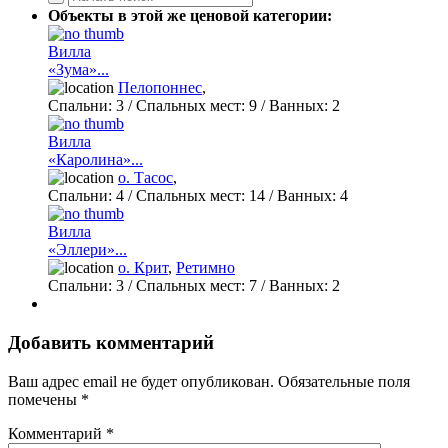
Объекты в этой же ценовой категории:
Вилла
«Зума»...
Пелопоннес
,
Спальни:
3
/ Спальных мест:
9
/
Ванных:
2
Вилла
«Каролина»...
о. Тасос
,
Спальни:
4
/ Спальных мест:
14
/
Ванных:
4
Вилла
«Эллери»...
о. Крит
,
Ретимно
Спальни:
3
/ Спальных мест:
7
/
Ванных:
2
Добавить комментарий
Ваш адрес email не будет опубликован.
Обязательные поля
помечены
*
Комментарий
*