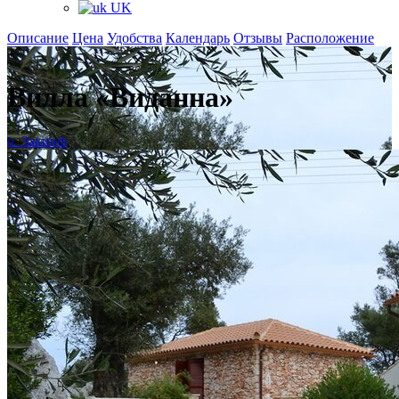
UK
Описание
Цена
Удобства
Календарь
Отзывы
Расположение
+
Вилла «Виданна»
о. Закинф
,