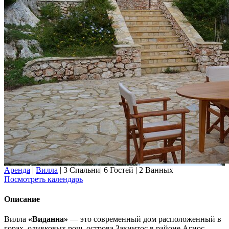
Аренда
|
Вилла
|
3 Спальни
|
6 Гостей
|
2 Ванных
Посмотреть календарь
Описание
Вилла
«Виданна»
—
это современный дом расположенный в
горах, оливковых рощ, острова Закинтос в районе Агиос