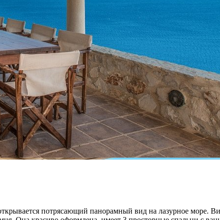
 открывается потрясающий панорамный вид на лазурное море. Ви
амня. Она красиво оформлена, имеет 3 просторные спальни с в