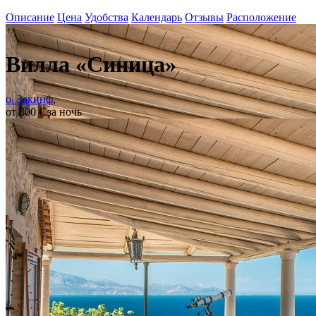
Описание
Цена
Удобства
Календарь
Отзывы
Расположение
+
Вилла «Синица»
о. Закинф
,
от 800 € за ночь