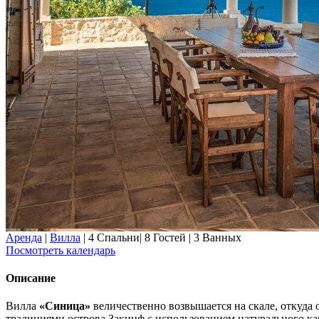
Аренда
|
Вилла
|
4 Спальни
|
8 Гостей
|
3 Ванных
Посмотреть календарь
Описание
Вилла
«Синица»
величественно возвышается на скале, откуда
традициями острова Закинф с использованием натурального к