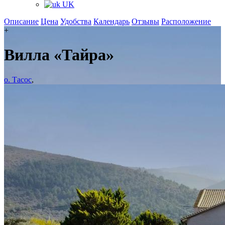
UK
Описание
Цена
Удобства
Календарь
Отзывы
Расположение
+
Вилла «Тайра»
о. Тасос
,