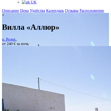
UK
Описание
Цена
Удобства
Календарь
Отзывы
Расположение
+
Вилла «Аллюр»
о. Родос
,
от 240 € за ночь