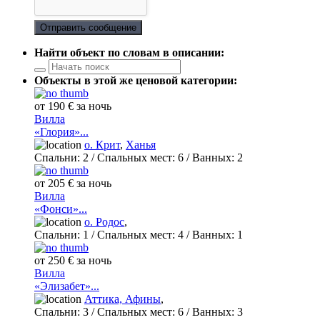
Отправить сообщение
Найти объект по словам в описании:
Объекты в этой же ценовой категории:
от 190 € за ночь
Вилла
«Глория»...
о. Крит
,
Ханья
Спальни:
2
/ Спальных мест:
6
/
Ванных:
2
от 205 € за ночь
Вилла
«Фонси»...
о. Родос
,
Спальни:
1
/ Спальных мест:
4
/
Ванных:
1
от 250 € за ночь
Вилла
«Элизабет»...
Аттика, Афины
,
Спальни:
3
/ Спальных мест:
6
/
Ванных:
3