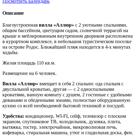
Посмотреть календарь
Описание
Благоустроенная
вилла «Аллюр»
с 2 уютными спальнями,
общим бассейном, цветущим садом, солнечной террасой на
крыше и меблированным внутренним двориком расположена
в курортном комплексе, в небольшом туристическом поселке
на острове Родос. Ближайший пляж находится в 4-х минутах
ходьбы.
Жилая площадь 110 кв.м.
Размещение на 6 человек.
Вилла «Аллюр»
вмещает в себя 2 спальни: ода спальня с
двуспальной кроватью, другая — с 2 односпальными
кроватями, ванную комнату с душем, 2 гостиные с удобными
диванами и обеденными зонами, полностью оборудованную
кухню со всей необходимой бытовой техникой и посудой.
Удобства:
кондиционер, WI-FI, сейф, телевизор с плоским
экраном, спутниковое ТВ, холодильник, духовка, плита,
вытяжка, тостер, электрочайник, микроволновая печь,
кофеварка, стиральная машина, утюг и гладильная доска, фен.