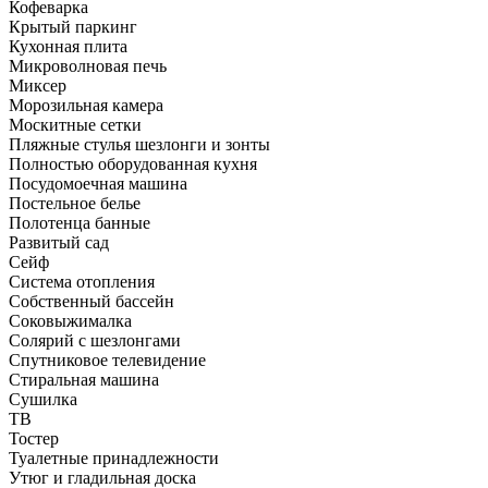
Кофеварка
Крытый паркинг
Кухонная плита
Микроволновая печь
Миксер
Морозильная камера
Москитные сетки
Пляжные стулья шезлонги и зонты
Полностью оборудованная кухня
Посудомоечная машина
Постельное белье
Полотенца банные
Развитый сад
Сейф
Система отопления
Собственный бассейн
Соковыжималка
Солярий с шезлонгами
Спутниковое телевидение
Стиральная машина
Сушилка
ТВ
Тостер
Туалетные принадлежности
Утюг и гладильная доска