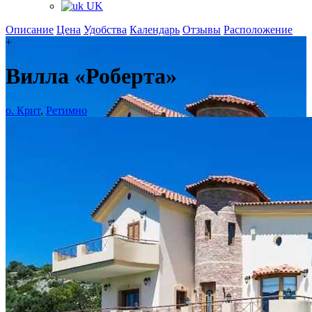
UK
Описание
Цена
Удобства
Календарь
Отзывы
Расположение
+
Вилла «Роберта»
о. Крит
,
Ретимно