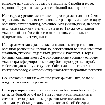
выходом на крытую террасу с видами на бассейн и море,
хорошо оборудованная кухня свободной планировки.
На втором уровне
расположена просторная спальня с 2-мя
односпальными кроватями (можно трансформировать в одну
большую двуспальную), семейное SPA (мини-джим, паровой
душ, сауна-кабина), туалет, прачечная. Так же со спальни
можно выйти к бассейну и в двор-патио, специально
оформленный для медитации.
На верхнем этаже
расположена главная мастер-спальня с
большой роскошной кроватью, собственной ванной комнатой
с ванной-джакузи, отдельным душем и туалетом. Вторая
большая спальня имеет 2-е односпальные кровати (которые
можно трансформировать в одну большую двуспальную),
собственную ванную с душем. Обе спальни выходят на
крытую террасу, с которой открываются панорамные пейзажи.
Все кровати на вилле – от шведской фирмы Dux, белье и
подушки – гипоаллергенные.
На территории
имеется собственный большой бассейн (50
кв.м, глубиной от 0.4 до 1.9 м) с переливом инфинити и
стеклянным ограждением, деревянными шезлонгами и
зонтами, удобные диваны под пологом белой беседки,