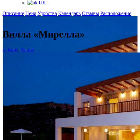
UK
Описание
Цена
Удобства
Календарь
Отзывы
Расположение
+
Вилла «Мирелла»
о. Крит
,
Ханья