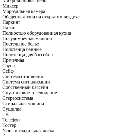
Микроволновая печь
Миксер
Морозильная камера
Обеденная зона на открытом воздухе
Паркинг
Патио
Полностью оборудованная кухня
Посудомоечная машина
Постельное белье
Полотенца банные
Полотенца для бассейна
Прачечная
Сауна
Сейф
Система отопления
Система сигнализации
Собственный бассейн
Спутниковое телевидение
Стереосистема
Стиральная машина
Сушилка
ТВ
Телефон
Тостер
Утюг и гладильная доска