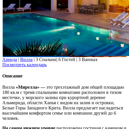
Аренда
|
Вилла
|
3 Спальни
|
6 Гостей
|
3 Ванных
Посмотреть календарь
Описание
Вилла
«Мирелла» —
это трехэтажный дом общей площадью
180 кв.м с тремя спальными комнатами расположен в тихом
местечке, у морского залива при курортной деревне
Альмирида, области Ханья с видом на залив и островки,
Белые Горы Западного Крита. Вилла предлагает насладиться
высочайшим комфортом семье или компании друзей до 6
человек.
На самом нижнем уровне
расположена гостиная с камином и