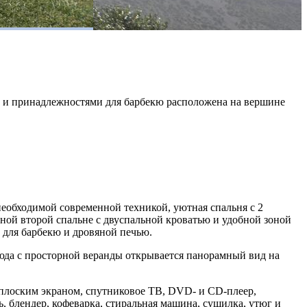
й и принадлежностями для барбекю расположена на вершине
необходимой современной техникой, уютная спальня с 2
ной второй спальне с двуспальной кроватью и удобной зоной
 для барбекю и дровяной печью.
сюда с просторной веранды открывается панорамный вид на
с плоским экраном, спутниковое ТВ, DVD- и CD-плеер,
, блендер, кофеварка, стиральная машина, сушилка, утюг и