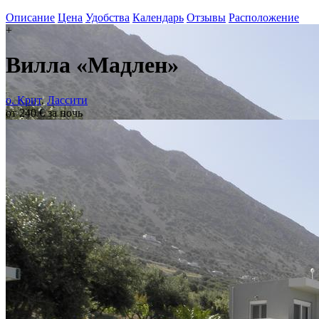
Описание
Цена
Удобства
Календарь
Отзывы
Расположение
+
Вилла «Мадлен»
о. Крит
,
Лассити
от 240 € за ночь