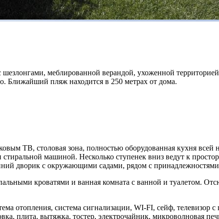
 с шезлонгами, меблированной верандой, ухоженной территорие
о. Ближайший пляж находится в 250 метрах от дома.
ковым ТВ, столовая зона, полностью оборудованная кухня всей 
и стиральной машиной. Несколько ступенек вниз ведут к простор
нний дворик с окружающими садами, рядом с принадлежностями
пальными кроватями и ванная комната с ванной и туалетом. От
тема отопления, система сигнализации, WI-FI, сейф, телевизор 
ка, плита, вытяжка, тостер, электрочайник, микроволновая печь