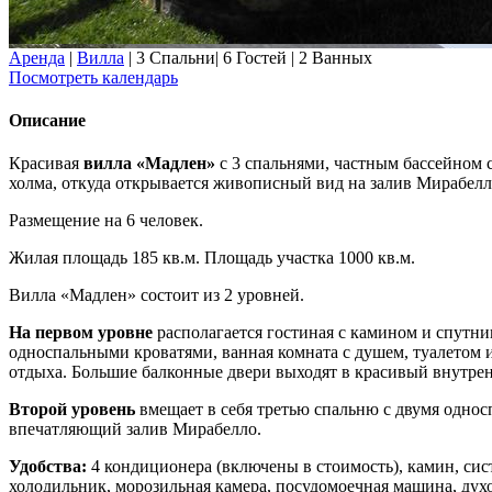
Аренда
|
Вилла
|
3 Спальни
|
6 Гостей
|
2 Ванных
Посмотреть календарь
Описание
Красивая
вилла «Мадлен»
с 3 спальнями, частным бассейном
холма, откуда открывается живописный вид на залив Мирабелл
Размещение на 6 человек.
Жилая площадь 185 кв.м. Площадь участка 1000 кв.м.
Вилла «Мадлен» состоит из 2 уровней.
На первом уровне
располагается гостиная с камином и спутни
односпальными кроватями, ванная комната с душем, туалетом 
отдыха. Большие балконные двери выходят в красивый внутре
Второй уровень
вмещает в себя третью спальню с двумя однос
впечатляющий залив Мирабелло.
Удобства:
4 кондиционера (включены в стоимость), камин, сис
холодильник, морозильная камера, посудомоечная машина, духов