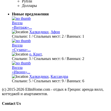
Рубли
Доллары
Новые предложения
Вилла
«Витраж»...
Халкидики
,
Афон
Спальни:
1
/ Спальных мест:
2
/
Ванных:
1
Вилла
«Сузана»...
о. Крит
,
Спальни:
3
/ Спальных мест:
6
/
Ванных:
2
Вилла
«Ивонн»...
Халкидики
,
Кассандра
Спальни:
5
/ Спальных мест:
9
/
Ванных:
6
(c) 2015-2026 EllinHome.com - отдых в Греции: аренда вилл,
коттеджей и апартаментов.
Contact Us