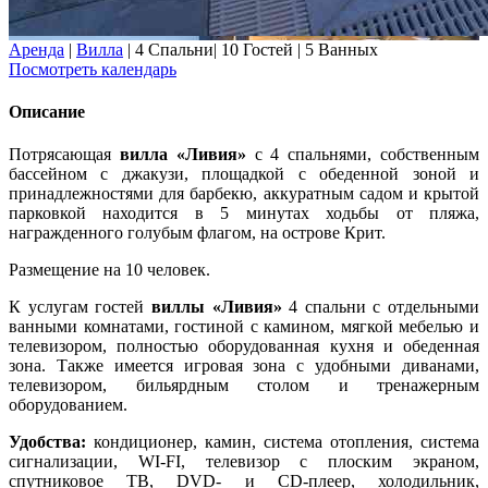
Аренда
|
Вилла
|
4 Спальни
|
10 Гостей
|
5 Ванных
Посмотреть календарь
Описание
Потрясающая
вилла «Ливия»
с 4 спальнями, собственным
бассейном с джакузи, площадкой с обеденной зоной и
принадлежностями для барбекю, аккуратным садом и крытой
парковкой находится в 5 минутах ходьбы от пляжа,
награжденного голубым флагом, на острове Крит.
Размещение на 10 человек.
К услугам гостей
виллы «Ливия»
4 спальни с отдельными
ванными комнатами, гостиной с камином, мягкой мебелью и
телевизором, полностью оборудованная кухня и обеденная
зона. Также имеется игровая зона с удобными диванами,
телевизором, бильярдным столом и тренажерным
оборудованием.
Удобства:
кондиционер, камин, система отопления, система
сигнализации, WI-FI, телевизор с плоским экраном,
спутниковое ТВ, DVD- и CD-плеер, холодильник,