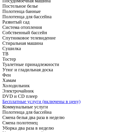
Посудомоечная машина
Постельное белье
Полотенца банные
Полотенца для бассейна
Развитый сад
Система отопления
Собственный бассейн
Спутниковое телевидение
Стиральная машина
Сушилка
ТВ
Тостер
Туалетные принадлежности
Утюг и гладильная доска
Фен
Хамам
Холодильник
Электрочайник
DVD и CD плеер
Бесплатные услуги (включены в цену)
Коммунальные услуги
Полотенца для бассейна
Смена белья два раза в неделю
Смена полотенец
Уборка два раза в неделю