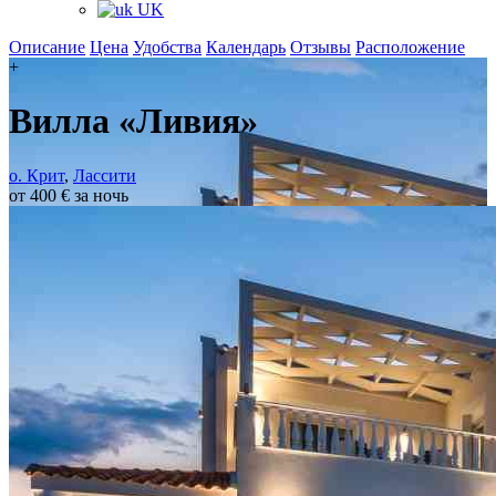
UK
Описание
Цена
Удобства
Календарь
Отзывы
Расположение
+
Вилла «Ливия»
о. Крит
,
Лассити
от 400 € за ночь