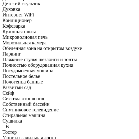
Детский стульчик
Духовка
Интернет WiFi
Кондиционер
Кофеварка
Кухонная плита
Микроволновая печь
Морозильная камера
Обеденная зона на открытом воздухе
Паркинг
Пляжные стулья шезлонги и зонты
Полностью оборудованная кухня
Посудомоечная машина
Постельное белье
Полотенца банные
Развитый сад
Сейф
Система отопления
Собственный бассейн
Спутниковое телевидение
Стиральная машина
Сушилка
ТВ
Тостер
Утюг и гладильная доска