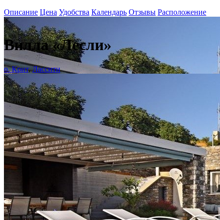
Описание
Цена
Удобства
Календарь
Отзывы
Расположение
+
Вилла «Лесли»
о. Крит
,
Лассити