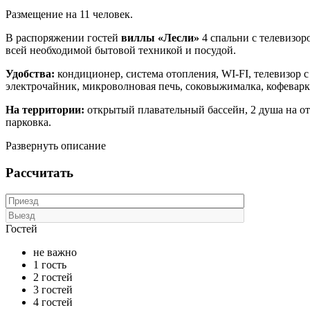
Размещение на 11 человек.
В распоряжении гостей
виллы «Лесли»
4 спальни с телевизор
всей необходимой бытовой техникой и посудой.
Удобства:
кондиционер, система отопления, WI-FI, телевизор с
электрочайник, микроволновая печь, соковыжималка, кофеварка
На территории:
открытый плавательный бассейн, 2 душа на откр
парковка.
Развернуть описание
Рассчитать
Гостей
не важно
1 гость
2 гостей
3 гостей
4 гостей