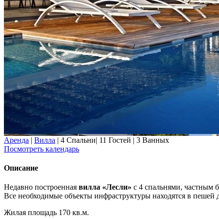
Аренда
|
Вилла
|
4 Спальни
|
11 Гостей
|
3 Ванных
Посмотреть календарь
Описание
Недавно построенная
вилла «Лесли»
с 4 спальнями, частным б
Все необходимые объекты инфраструктуры находятся в пешей 
Жилая площадь 170 кв.м.