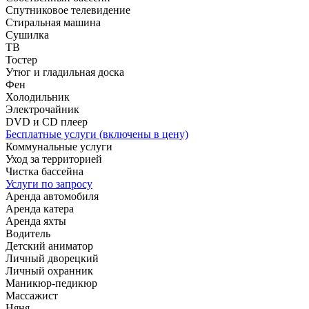
Спутниковое телевидение
Стиральная машина
Сушилка
ТВ
Тостер
Утюг и гладильная доска
Фен
Холодильник
Электрочайник
DVD и CD плеер
Бесплатные услуги (включены в цену)
Коммунальные услуги
Уход за территорией
Чистка бассейна
Услуги по запросу
Аренда автомобиля
Аренда катера
Аренда яхты
Водитель
Детский аниматор
Личный дворецкий
Личный охранник
Маникюр-педикюр
Массажист
Няня