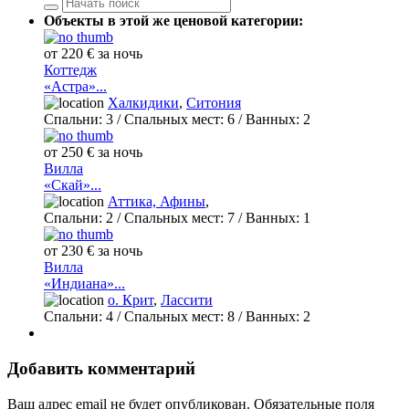
Объекты в этой же ценовой категории:
от 220 € за ночь
Коттедж
«Астра»...
Халкидики
,
Ситония
Спальни:
3
/ Спальных мест:
6
/
Ванных:
2
от 250 € за ночь
Вилла
«Скай»...
Аттика, Афины
,
Спальни:
2
/ Спальных мест:
7
/
Ванных:
1
от 230 € за ночь
Вилла
«Индиана»...
о. Крит
,
Лассити
Спальни:
4
/ Спальных мест:
8
/
Ванных:
2
Добавить комментарий
Ваш адрес email не будет опубликован.
Обязательные поля