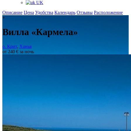
UK
Описание
Цена
Удобства
Календарь
Отзывы
Расположение
+
Вилла «Кармела»
о. Крит
,
Ханья
от 240 € за ночь