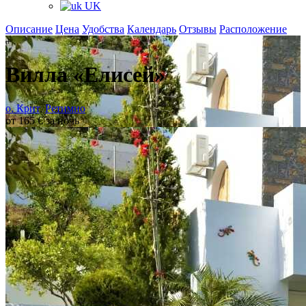
UK
Описание
Цена
Удобства
Календарь
Отзывы
Расположение
+
Вилла «Елисей»
о. Крит
,
Ретимно
от 165 € за ночь