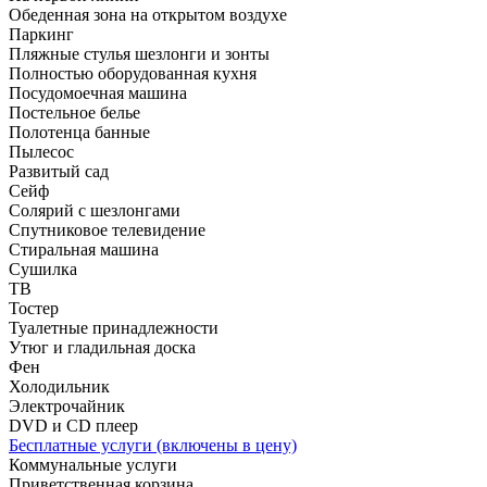
Обеденная зона на открытом воздухе
Паркинг
Пляжные стулья шезлонги и зонты
Полностью оборудованная кухня
Посудомоечная машина
Постельное белье
Полотенца банные
Пылесос
Развитый сад
Сейф
Солярий с шезлонгами
Спутниковое телевидение
Стиральная машина
Сушилка
ТВ
Тостер
Туалетные принадлежности
Утюг и гладильная доска
Фен
Холодильник
Электрочайник
DVD и CD плеер
Бесплатные услуги (включены в цену)
Коммунальные услуги
Приветственная корзина