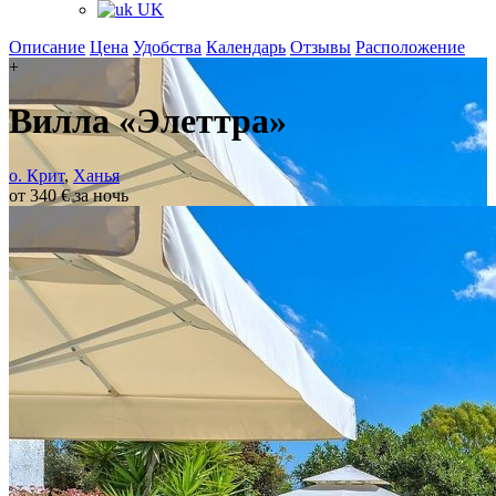
UK
Описание
Цена
Удобства
Календарь
Отзывы
Расположение
+
Вилла «Элеттра»
о. Крит
,
Ханья
от 340 € за ночь