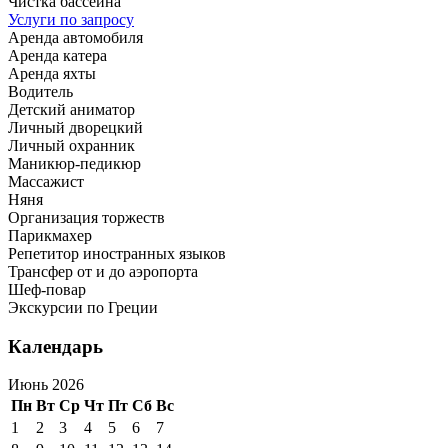
Чистка бассейна
Услуги по запросу
Аренда автомобиля
Аренда катера
Аренда яхты
Водитель
Детский аниматор
Личный дворецкий
Личный охранник
Маникюр-педикюр
Массажист
Няня
Организация торжеств
Парикмахер
Репетитор иностранных языков
Трансфер от и до аэропорта
Шеф-повар
Экскурсии по Греции
Календарь
Июнь 2026
Пн
Вт
Ср
Чт
Пт
Сб
Вс
1
2
3
4
5
6
7