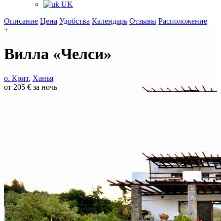
UK
Описание
Цена
Удобства
Календарь
Отзывы
Расположение
+
Вилла «Челси»
о. Крит
,
Ханья
от 205 € за ночь