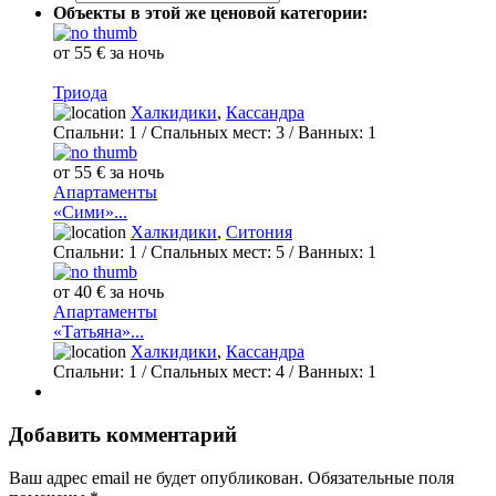
Объекты в этой же ценовой категории:
от 55 € за ночь
Триода
Халкидики
,
Кассандра
Спальни:
1
/ Спальных мест:
3
/
Ванных:
1
от 55 € за ночь
Апартаменты
«Сими»...
Халкидики
,
Ситония
Спальни:
1
/ Спальных мест:
5
/
Ванных:
1
от 40 € за ночь
Апартаменты
«Татьяна»...
Халкидики
,
Кассандра
Спальни:
1
/ Спальных мест:
4
/
Ванных:
1
Добавить комментарий
Ваш адрес email не будет опубликован.
Обязательные поля