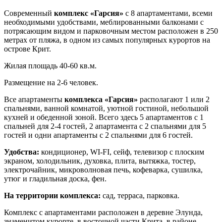
Современный
комплекс «Гарсия»
с 8 апартаментами, всеми
необходимыми удобствами, меблированными балконами с
потрясающим видом и парковочным местом расположен в 250
метрах от пляжа, в одном из самых популярных курортов на
острове Крит.
Жилая площадь 40-60 кв.м.
Размещение на 2-6 человек.
Все апартаменты
комплекса «Гарсия»
располагают 1 или 2
спальнями, ванной комнатой, уютной гостиной, небольшой
кухней и обеденной зоной. Всего здесь 5 апартаментов с 1
спальней для 2-4 гостей, 2 апартамента с 2 спальнями для 5
гостей и одни апартаменты с 2 спальнями для 6 гостей.
Удобства:
кондиционер, WI-FI, сейф, телевизор с плоским
экраном, холодильник, духовка, плита, вытяжка, тостер,
электрочайник, микроволновая печь, кофеварка, сушилка,
утюг и гладильная доска, фен.
На территории комплекса:
сад, терраса, парковка.
Комплекс с апартаментами расположен в деревне Элунда,
знаменитом курорте, в восточной части Крита, в районе