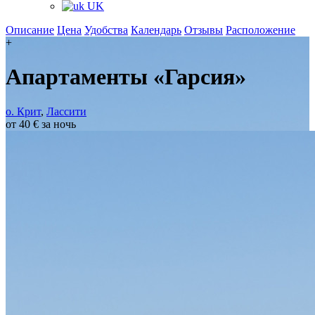
UK
Описание
Цена
Удобства
Календарь
Отзывы
Расположение
+
Апартаменты «Гарсия»
о. Крит
,
Лассити
от 40 € за ночь