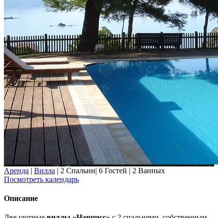
Аренда
|
Вилла
|
2 Спальни
|
6 Гостей
|
2 Ванных
Посмотреть календарь
Описание
Две уютные
виллы «Нарцисс»
с 2 спальнями, собственным