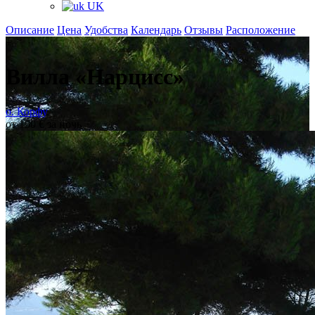
UK
Описание
Цена
Удобства
Календарь
Отзывы
Расположение
+
Вилла «Нарцисс»
о. Корфу
,
от 150 € за ночь