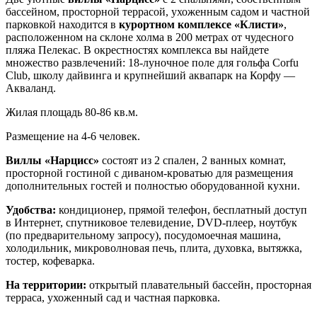
бассейном, просторной террасой, ухоженным садом и частной
парковкой находится в
курортном комплексе «Клисти»
,
расположенном на склоне холма в 200 метрах от чудесного
пляжа Пелекас. В окрестностях комплекса вы найдете
множество развлечений: 18-луночное поле для гольфа Corfu
Club, школу дайвинга и крупнейший аквапарк на Корфу —
Акваланд.
Жилая площадь 80-86 кв.м.
Размещение на 4-6 человек.
Виллы «Нарцисс»
состоят из 2 спален, 2 ванных комнат,
просторной гостиной с диваном-кроватью для размещения
дополнительных гостей и полностью оборудованной кухни.
Удобства:
кондиционер, прямой телефон, бесплатный доступ
в Интернет, спутниковое телевидение, DVD-плеер, ноутбук
(по предварительному запросу), посудомоечная машина,
холодильник, микроволновая печь, плита, духовка, вытяжка,
тостер, кофеварка.
На территории:
открытый плавательный бассейн, просторная
терраса, ухоженный сад и частная парковка.