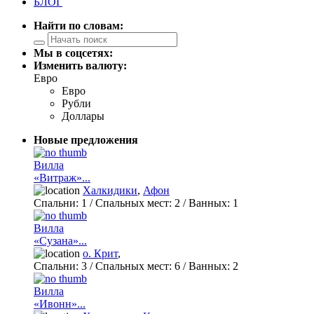
БЛОГ
Найти по словам:
Мы в соцсетях:
Изменить валюту:
Евро
Евро
Рубли
Доллары
Новые предложения
Вилла
«Витраж»...
Халкидики
,
Афон
Спальни:
1
/ Спальных мест:
2
/
Ванных:
1
Вилла
«Сузана»...
о. Крит
,
Спальни:
3
/ Спальных мест:
6
/
Ванных:
2
Вилла
«Ивонн»...