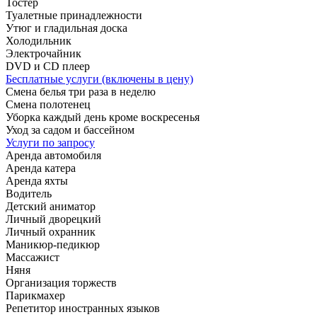
Тостер
Туалетные принадлежности
Утюг и гладильная доска
Холодильник
Электрочайник
DVD и CD плеер
Бесплатные услуги (включены в цену)
Смена белья три раза в неделю
Смена полотенец
Уборка каждый день кроме воскресенья
Уход за садом и бассейном
Услуги по запросу
Аренда автомобиля
Аренда катера
Аренда яхты
Водитель
Детский аниматор
Личный дворецкий
Личный охранник
Маникюр-педикюр
Массажист
Няня
Организация торжеств
Парикмахер
Репетитор иностранных языков