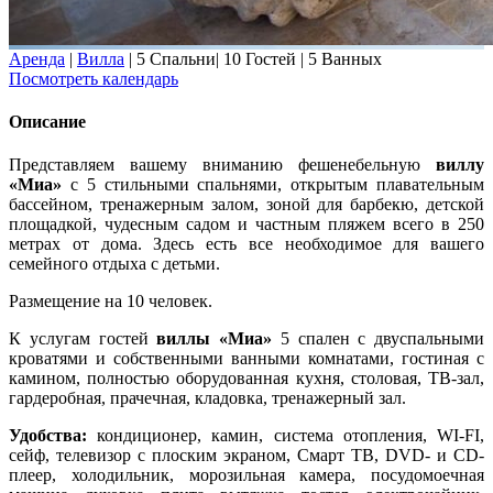
Аренда
|
Вилла
|
5 Спальни
|
10 Гостей
|
5 Ванных
Посмотреть календарь
Описание
Представляем вашему вниманию фешенебельную
виллу
«Миа»
с 5 стильными спальнями, открытым плавательным
бассейном, тренажерным залом, зоной для барбекю, детской
площадкой, чудесным садом и частным пляжем всего в 250
метрах от дома. Здесь есть все необходимое для вашего
семейного отдыха с детьми.
Размещение на 10 человек.
К услугам гостей
виллы «Миа»
5 спален с двуспальными
кроватями и собственными ванными комнатами, гостиная с
камином, полностью оборудованная кухня, столовая, ТВ-зал,
гардеробная, прачечная, кладовка, тренажерный зал.
Удобства:
кондиционер, камин, система отопления, WI-FI,
сейф, телевизор с плоским экраном, Смарт ТВ, DVD- и CD-
плеер, холодильник, морозильная камера, посудомоечная