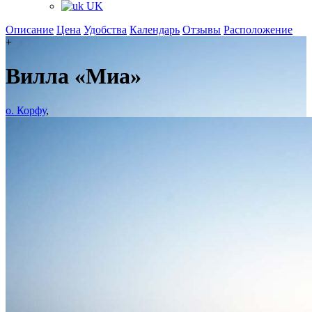
UK
Описание
Цена
Удобства
Календарь
Отзывы
Расположение
+
Вилла «Миа»
о. Корфу
,