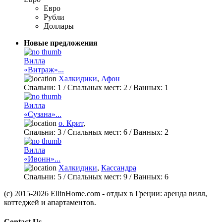
Евро
Рубли
Доллары
Новые предложения
Вилла
«Витраж»...
Халкидики
,
Афон
Спальни:
1
/ Спальных мест:
2
/
Ванных:
1
Вилла
«Сузана»...
о. Крит
,
Спальни:
3
/ Спальных мест:
6
/
Ванных:
2
Вилла
«Ивонн»...
Халкидики
,
Кассандра
Спальни:
5
/ Спальных мест:
9
/
Ванных:
6
(c) 2015-2026 EllinHome.com - отдых в Греции: аренда вилл,
коттеджей и апартаментов.
Contact Us