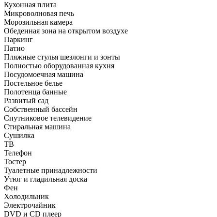
Кухонная плита
Микроволновая печь
Морозильная камера
Обеденная зона на открытом воздухе
Паркинг
Патио
Пляжные стулья шезлонги и зонты
Полностью оборудованная кухня
Посудомоечная машина
Постельное белье
Полотенца банные
Развитый сад
Собственный бассейн
Спутниковое телевидение
Стиральная машина
Сушилка
ТВ
Телефон
Тостер
Туалетные принадлежности
Утюг и гладильная доска
Фен
Холодильник
Электрочайник
DVD и CD плеер