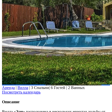
Аренда
|
Вилла
|
3 Спальни
|
6 Гостей
|
2 Ванных
Посмотреть календарь
Описание
Вилла
«Эля»
расположена в нескольких минутах ходьбы от