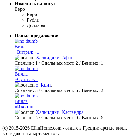
Изменить валюту:
Евро
Евро
Рубли
Доллары
Новые предложения
Вилла
«Витраж»...
Халкидики
,
Афон
Спальни:
1
/ Спальных мест:
2
/
Ванных:
1
Вилла
«Сузана»...
о. Крит
,
Спальни:
3
/ Спальных мест:
6
/
Ванных:
2
Вилла
«Ивонн»...
Халкидики
,
Кассандра
Спальни:
5
/ Спальных мест:
9
/
Ванных:
6
(c) 2015-2026 EllinHome.com - отдых в Греции: аренда вилл,
коттеджей и апартаментов.