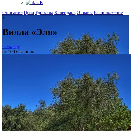
UK
Описание
Цена
Удобства
Календарь
Отзывы
Расположение
+
Вилла «Эля»
о. Корфу
,
от 100 € за ночь