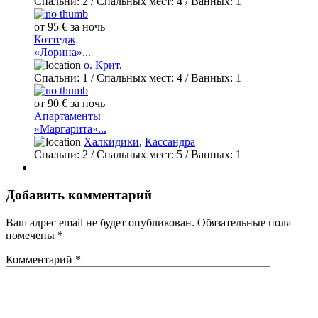
Спальни:
2
/ Спальных мест:
4
/
Ванных:
1
от 95 € за ночь
Коттедж
«Лорина»...
о. Крит
,
Спальни:
1
/ Спальных мест:
4
/
Ванных:
1
от 90 € за ночь
Апартаменты
«Маргарита»...
Халкидики
,
Кассандра
Спальни:
2
/ Спальных мест:
5
/
Ванных:
1
Добавить комментарий
Ваш адрес email не будет опубликован.
Обязательные поля
помечены
*
Комментарий
*