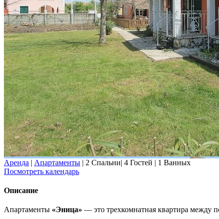
Аренда
|
Апартаменты
|
2 Спальни
|
4 Гостей
|
1 Ванных
Посмотреть календарь
Описание
Апартаменты
«Эница»
— это трехкомнатная квартира между пос