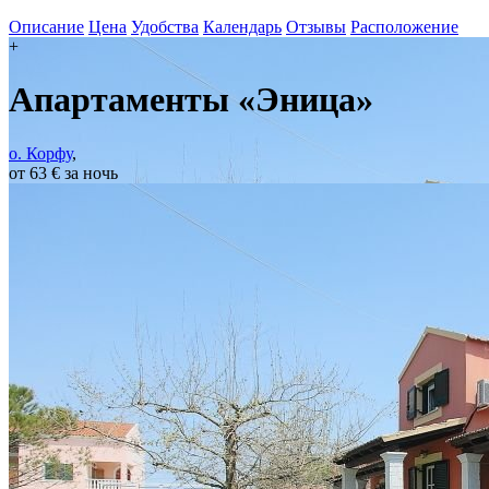
Описание
Цена
Удобства
Календарь
Отзывы
Расположение
+
Апартаменты «Эница»
о. Корфу
,
от 63 € за ночь