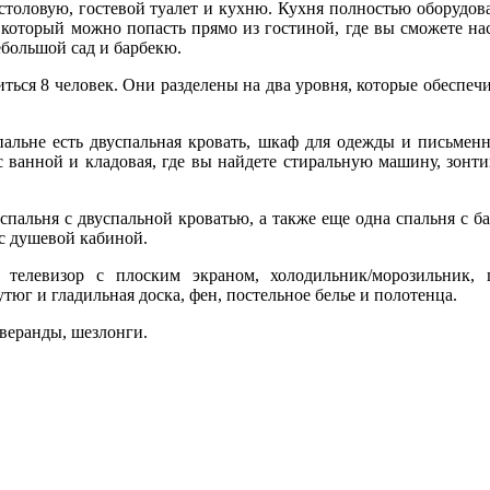
, столовую, гостевой туалет и кухню. Кухня полностью оборуд
 который можно попасть прямо из гостиной, где вы сможете на
ебольшой сад и барбекю.
иться 8 человек. Они разделены на два уровня, которые обеспе
спальне есть двуспальная кровать, шкаф для одежды и письме
 ванной и кладовая, где вы найдете стиральную машину, зонти
пальня с двуспальной кроватью, а также еще одна спальня с б
 с душевой кабиной.
телевизор с плоским экраном, холодильник/морозильник, п
тюг и гладильная доска, фен, постельное белье и полотенца.
 веранды, шезлонги.