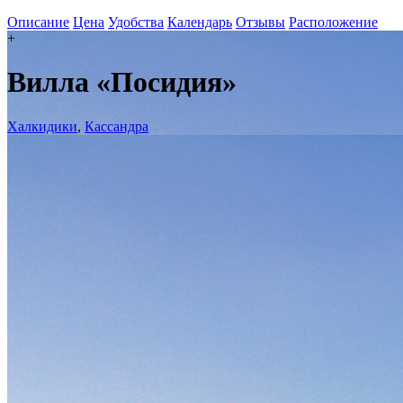
Описание
Цена
Удобства
Календарь
Отзывы
Расположение
+
Вилла «Посидия»
Халкидики
,
Кассандра