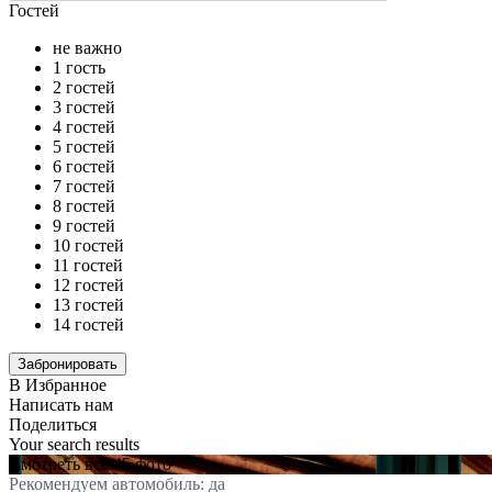
Гостей
не важно
1 гость
2 гостей
3 гостей
4 гостей
5 гостей
6 гостей
7 гостей
8 гостей
9 гостей
10 гостей
11 гостей
12 гостей
13 гостей
14 гостей
В Избранное
Написать нам
Поделиться
Your search results
Смотреть все 45 фото
Рекомендуем автомобиль: да