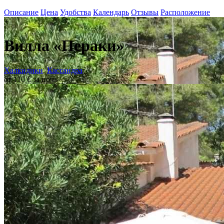
Описание
Цена
Удобства
Календарь
Отзывы
Расположение
+
Вилла «Пераки»
Халкидики
,
Кассандра
от 110 € за ночь