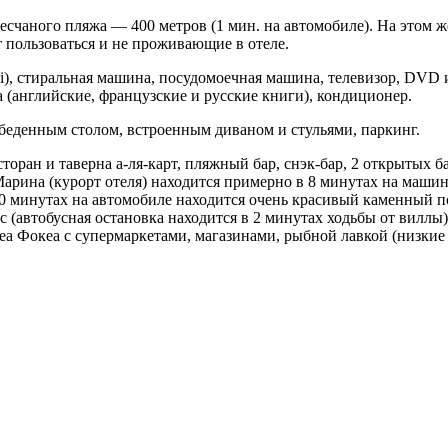
есчаного пляжа — 400 метров (1 мин. на автомобиле). На этом ж
 пользоваться и не проживающие в отеле.
), стиральная машина, посудомоечная машина, телевизор, DVD и
а (английские, французские и русские книги), кондиционер.
беденным столом, встроенным диваном и стульями, паркинг.
торан и таверна а-ля-карт, пляжный бар, снэк-бар, 2 открытых 
 Марина (курорт отеля) находится примерно в 8 минутах на маш
В 10 минутах на автомобиле находится очень красивый каменный
ус (автобусная остановка находится в 2 минутах ходьбы от вилл
Неа Фокеа с супермаркетами, магазинами, рыбной лавкой (низкие