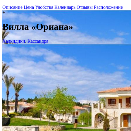
Описание
Цена
Удобства
Календарь
Отзывы
Расположение
+
Вилла «Ориана»
Халкидики
,
Кассандра