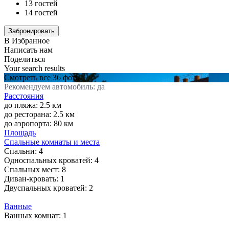
13 гостей
14 гостей
В Избранное
Написать нам
Поделиться
Your search results
Смотреть все 36 фото
Рекомендуем автомобиль: да
Расстояния
до пляжа: 2.5 км
до ресторана: 2.5 км
до аэропорта: 80 км
Площадь
Спальные комнаты и места
Спальни:
4
Односпальных кроватей:
4
Спальных мест:
8
Диван-кровать:
1
Двуспальных кроватей:
2
Ванные
Ванных комнат:
1