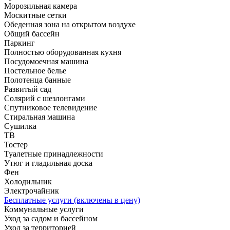
Морозильная камера
Москитные сетки
Обеденная зона на открытом воздухе
Общий бассейн
Паркинг
Полностью оборудованная кухня
Посудомоечная машина
Постельное белье
Полотенца банные
Развитый сад
Солярий с шезлонгами
Спутниковое телевидение
Стиральная машина
Сушилка
ТВ
Тостер
Туалетные принадлежности
Утюг и гладильная доска
Фен
Холодильник
Электрочайник
Бесплатные услуги (включены в цену)
Коммунальные услуги
Уход за садом и бассейном
Уход за территорией