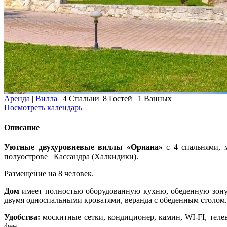
Аренда
|
Вилла
|
4 Спальни
|
8 Гостей
|
1 Ванных
Посмотреть календарь
Описание
Уютные двухуровневые виллы «Ориана»
с 4 спальнями, 
полуострове Кассандра (Халкидики).
Размещение на 8 человек.
Дом
имеет полностью оборудованную кухню, обеденную зону,
двумя односпальными кроватями, веранда с обеденным столом.
Удобства:
москитные сетки, кондиционер, камин, WI-FI, телев
фен.