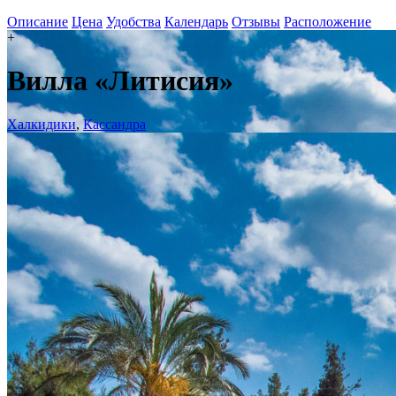
Описание
Цена
Удобства
Календарь
Отзывы
Расположение
+
Вилла «Литисия»
Халкидики
,
Кассандра