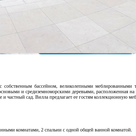
 с собственным бассейном, великолепными меблированными т
основыми и средиземноморскими деревьями, расположенная на 
и частный сад. Вилла предлагает ее гостям коллекционную мебе
анными комнатами, 2 спальни с одной общей ванной комнатой.