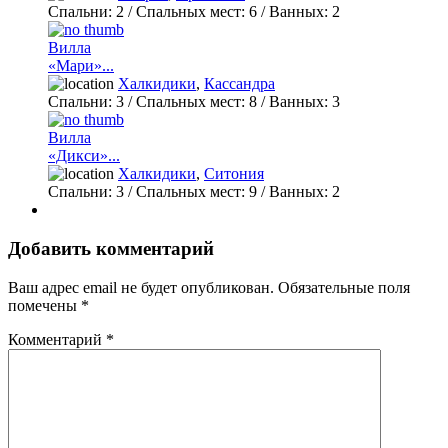
Спальни:
2
/ Спальных мест:
6
/
Ванных:
2
Вилла
«Мари»...
Халкидики
,
Кассандра
Спальни:
3
/ Спальных мест:
8
/
Ванных:
3
Вилла
«Дикси»...
Халкидики
,
Ситония
Спальни:
3
/ Спальных мест:
9
/
Ванных:
2
Добавить комментарий
Ваш адрес email не будет опубликован.
Обязательные поля
помечены
*
Комментарий
*