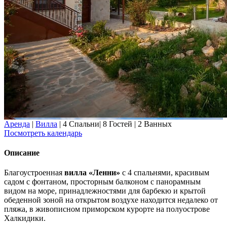
Аренда
|
Вилла
|
4 Спальни
|
8 Гостей
|
2 Ванных
Посмотреть календарь
Описание
Благоустроенная
вилла «Ленни»
с 4 спальнями, красивым
садом с фонтаном, просторным балконом с панорамным
видом на море, принадлежностями для барбекю и крытой
обеденной зоной на открытом воздухе находится недалеко от
пляжа, в живописном приморском курорте на полуострове
Халкидики.