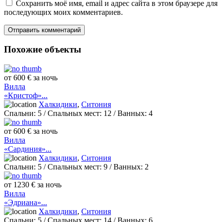
Сохранить моё имя, email и адрес сайта в этом браузере для
последующих моих комментариев.
Похожие объекты
от 600 € за ночь
Вилла
«Кристоф»...
Халкидики
,
Ситония
Спальни:
5
/ Спальных мест:
12
/
Ванных:
4
от 600 € за ночь
Вилла
«Сардиния»...
Халкидики
,
Ситония
Спальни:
5
/ Спальных мест:
9
/
Ванных:
2
от 1230 € за ночь
Вилла
«Эдриана»...
Халкидики
,
Ситония
Спальни:
5
/ Спальных мест:
14
/
Ванных:
6