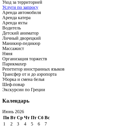
Уход за территорией
Услуги по запросу
Аренда автомобиля
Аренда катера
Аренда яхты
Водитель
Детский аниматор
Личный дворецкий
Маникюр-педикюр
Массажист
Няня
Организация торжеств
Парикмахер
Репетитор иностранных языков
Трансфер от и до аэропорта
Уборка и смена белья
Шеф-повар
Экскурсии по Греции
Календарь
Июнь 2026
Пн
Вт
Ср
Чт
Пт
Сб
Вс
1
2
3
4
5
6
7