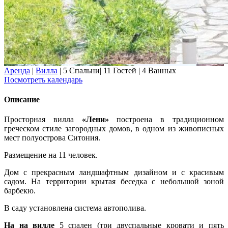
Аренда
|
Вилла
|
5 Спальни
|
11 Гостей
|
4 Ванных
Посмотреть календарь
Описание
Просторная вилла
«Лени»
построена
в традиционном
греческом стиле загородных домов, в одном из живописных
мест полуострова Ситония.
Размещение на 11 человек.
Дом с прекрасным ландшафтным дизайном и с красивым
садом. На территории крытая беседка с небольшой зоной
барбекю.
В саду установлена система автополива.
На на вилле
5 спален (три двуспальные кровати и пять