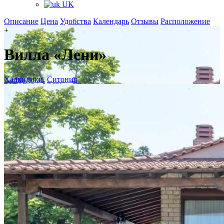
UK
Описание
Цена
Удобства
Календарь
Отзывы
Расположение
+
Вилла «Лени»
Халкидики
,
Ситония