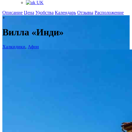
UK
Описание
Цена
Удобства
Календарь
Отзывы
Расположение
+
Вилла «Инди»
Халкидики
,
Афон