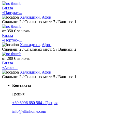
Вилла
«Панула»...
Халкидики
,
Афон
Спальни:
2
/ Спальных мест:
7
/
Ванных:
1
от 350 € за ночь
Вилла
«Портос»...
Халкидики
,
Афон
Спальни:
2
/ Спальных мест:
5
/
Ванных:
2
от 280 € за ночь
Вилла
«Атос»...
Халкидики
,
Афон
Спальни:
2
/ Спальных мест:
5
/
Ванных:
1
Контакты
Греция
+30 6996 680 564 - Греция
info@ellinhome.com