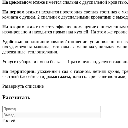
На цокольном этаже
имеется спальня с двуспальной кроватью
На первом этаже
находится просторная светлая гостиная с м
комната с душем, 2 спальни с двуспальными кроватями с выход
На втором этаже
имеется офисное помещение с письменным с
изолировано и находится прямо над кухней. На этом же уровн
Удобства:
кондиционирование/отопление установлено по си
посудомоечная машина, стиральная машина/сушильная машина
деревянные, теплоизоляция.
Услуги:
уборка и смена белья — 1 раз в неделю, услуги садовн
На территории:
ухоженный сад с газоном, летняя кухня, тре
частный бассейн с гидромассажем, зона солярия с шезлонгами, 
Развернуть описание
Рассчитать
Гостей