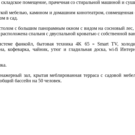
, складское помещение, прачечная со стиральной машиной и суш
ягкой мебелью, камином и домашним кинотеатром, совмещенная 
ом в сад.
толом с большим панорамным окном с видом на сосновый лес, 
е расположена спальня с двуспальной кроватью с собственной в
стеме фанкойл, бытовая техника 4K 65 » Smart TV, холоди
, кофеварка, чайник, утюг и гладильная доска, wi-fi Интерн
ика.
нажерный зал, крытая меблированная терраса с садовой мебель
общий бассейн на 50 человек.