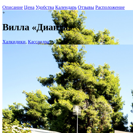
Описание
Цена
Удобства
Календарь
Отзывы
Расположение
+
Вилла «Дианта»
Халкидики
,
Кассандра