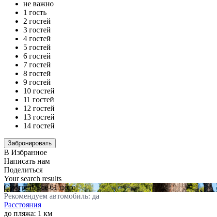
не важно
1 гость
2 гостей
3 гостей
4 гостей
5 гостей
6 гостей
7 гостей
8 гостей
9 гостей
10 гостей
11 гостей
12 гостей
13 гостей
14 гостей
В Избранное
Написать нам
Поделиться
Your search results
Смотреть все 61 фото
Рекомендуем автомобиль: да
Расстояния
до пляжа: 1 км