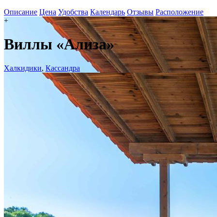
Описание
Цена
Удобства
Календарь
Отзывы
Расположение
+
Виллы «Ализа»
Халкидики
,
Кассандра