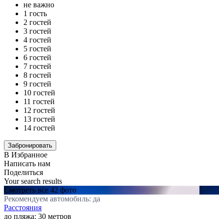
не важно
1 гость
2 гостей
3 гостей
4 гостей
5 гостей
6 гостей
7 гостей
8 гостей
9 гостей
10 гостей
11 гостей
12 гостей
13 гостей
14 гостей
В Избранное
Написать нам
Поделиться
Your search results
Смотреть все 42 фото
Рекомендуем автомобиль: да
Расстояния
до пляжа: 30 метров